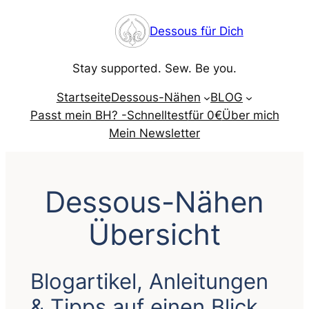
Zum
Dessous für Dich
Inhalt
springen
Stay supported. Sew. Be you.
Startseite
Dessous-Nähen
BLOG
Passt mein BH? -Schnelltest
für 0€
Über mich
Mein Newsletter
Dessous-Nähen
Übersicht
Blogartikel, Anleitungen
& Tipps auf einen Blick