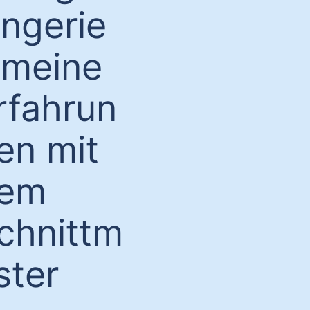
ingerie
 meine
rfahrun
en mit
em
chnittm
ster