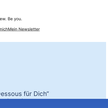
ew. Be you.
mich
Mein Newsletter
essous für Dich“
urchsuchen