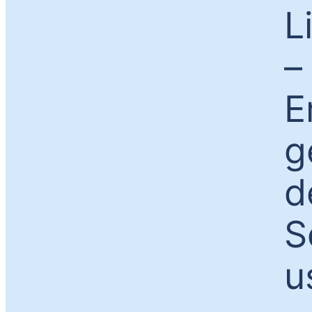
L
–
E
g
d
S
u