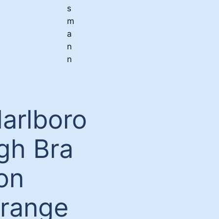
s
m
a
n
n
arlboro
gh Bra
on
range