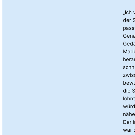
„Ich 
der S
passt
Gena
Geda
Marl
hera
schne
zwis
bewu
die S
lohnt
würd
nähe
Der 
war 