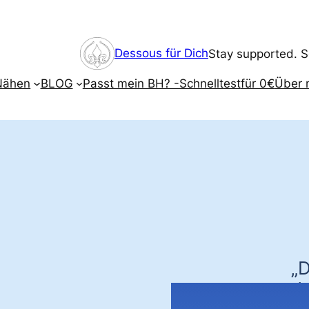
Dessous für Dich
Stay supported. S
Nähen
BLOG
Passt mein BH? -Schnelltest
für 0€
Über 
„D
d