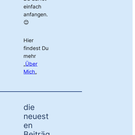
einfach
anfangen.
😊
Hier
findest Du
mehr
„
Über
Mich
„
die
neuest
en
Beiträg