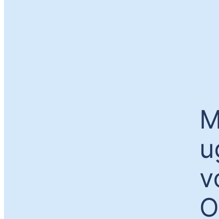
M
u
v
O