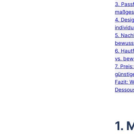
3. Pass
maßgesc
4. Desi
individu
5. Nachh
bewusst
6. Haut
vs. bew
7. Preis
günstig
Fazit: 
Dessou
1. 