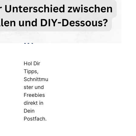
Dess
ous-
Nähe
n?
Hol Dir
Tipps,
Schnittmu
ster und
Freebies
direkt in
Dein
Postfach.