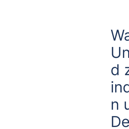
Wa
Un
d 
in
n 
De