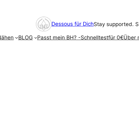
Dessous für Dich
Stay supported. S
Nähen
BLOG
Passt mein BH? -Schnelltest
für 0€
Über 