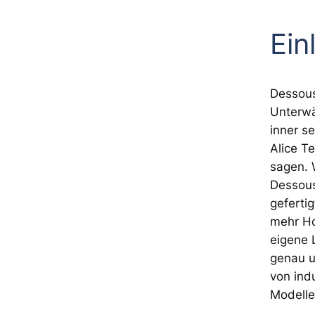
Ein
Dessous
Unterwä
inner s
Alice T
sagen. 
Dessous
geferti
mehr Ho
eigene 
genau u
von indu
Modell