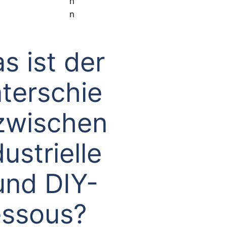
n
n
s ist der
terschie
zwischen
dustrielle
und DIY-
ssous?