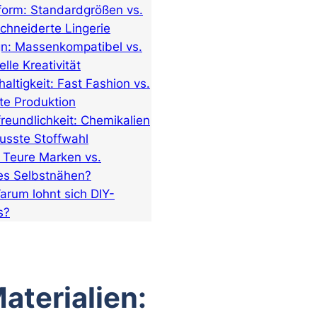
form: Standardgrößen vs.
hneiderte Lingerie
gn: Massenkompatibel vs.
elle Kreativität
altigkeit: Fast Fashion vs.
e Produktion
freundlichkeit: Chemikalien
usste Stoffwahl
: Teure Marken vs.
es Selbstnähen?
Warum lohnt sich DIY-
s?
Materialien: